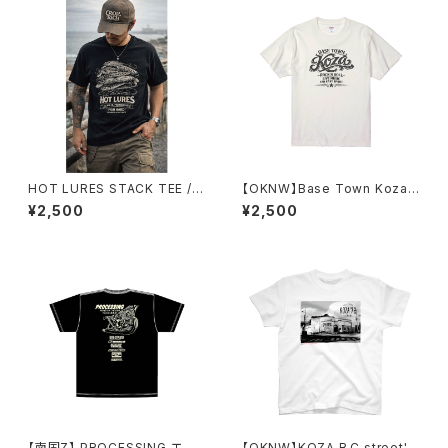
HOT LURES STACK TEE /
【OKNW】Base Town Koza
ルアースタックTシャツ
Short-Sleeved T-Shirt
¥2,500
¥2,500
【南国Z】 PROCESSING エン
【OKNW】KOZA B.C.street'5